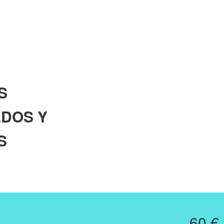
S
EDOS Y
S
60 €