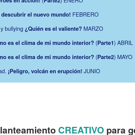
roes en accion!
Parte2
a descubrir el nuevo mundo!
FEBRERO
 y bullying
¿Quién es el valiente?
MARZO
o es el clima de mi mundo interior?
(
Parte1
) ABRIL
o es el clima de mi mundo interior?
(
Parte2
) MAYO
dad.
¡Peligro, volcán en erupción!
JUNIO
lanteamiento
CREATIVO
para g